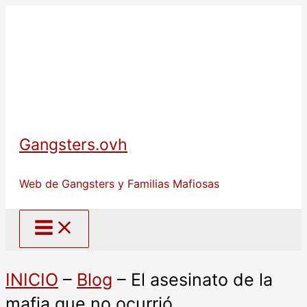
Ir
al
contenido
Gangsters.ovh
Web de Gangsters y Familias Mafiosas
INICIO
–
Blog
–
El asesinato de la
mafia que no ocurrió