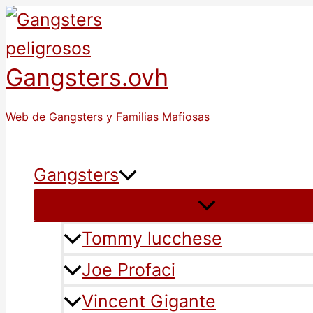
Ir
al
Gangsters.ovh
contenido
Web de Gangsters y Familias Mafiosas
Gangsters
Tommy lucchese
Joe Profaci
Vincent Gigante