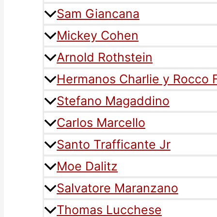
Sam Giancana
Mickey Cohen
Arnold Rothstein
Hermanos Charlie y Rocco F
Stefano Magaddino
Carlos Marcello
Santo Trafficante Jr
Moe Dalitz
Salvatore Maranzano
Thomas Lucchese