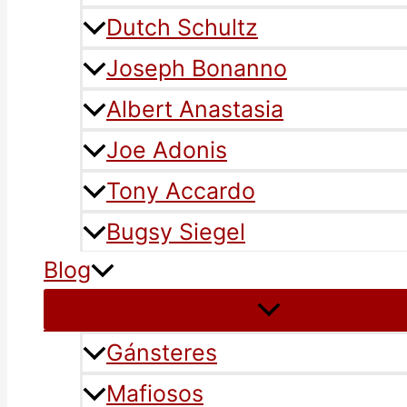
Dutch Schultz
Joseph Bonanno
Albert Anastasia
Joe Adonis
Tony Accardo
Bugsy Siegel
Blog
Gánsteres
Mafiosos