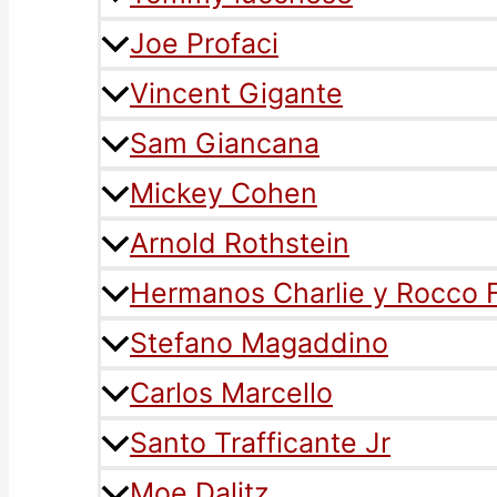
Joe Profaci
Vincent Gigante
Sam Giancana
Mickey Cohen
Arnold Rothstein
Hermanos Charlie y Rocco F
Stefano Magaddino
Carlos Marcello
Santo Trafficante Jr
Moe Dalitz