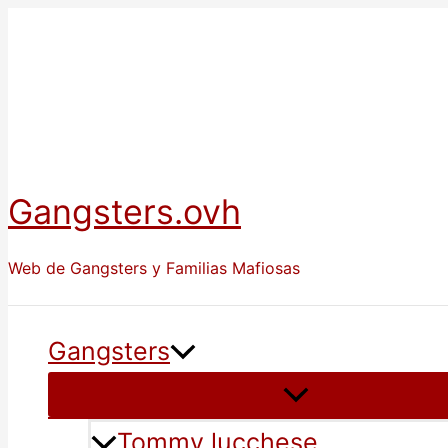
Ir
al
contenido
Gangsters.ovh
Web de Gangsters y Familias Mafiosas
Gangsters
Tommy lucchese