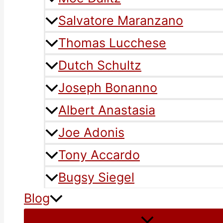
Salvatore Maranzano
Thomas Lucchese
Dutch Schultz
Joseph Bonanno
Albert Anastasia
Joe Adonis
Tony Accardo
Bugsy Siegel
Blog