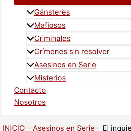
Gánsteres
Mafiosos
Criminales
Crímenes sin resolver
Asesinos en Serie
Misterios
Contacto
Nosotros
INICIO
–
Asesinos en Serie
–
El inqu