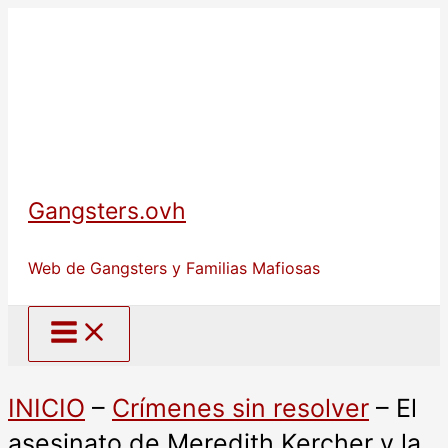
Ir
al
contenido
Gangsters.ovh
Web de Gangsters y Familias Mafiosas
INICIO
–
Crímenes sin resolver
–
El
asesinato de Meredith Kercher y la