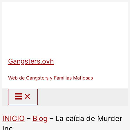
Ir
al
contenido
Gangsters.ovh
Web de Gangsters y Familias Mafiosas
INICIO
–
Blog
–
La caída de Murder
Inc.