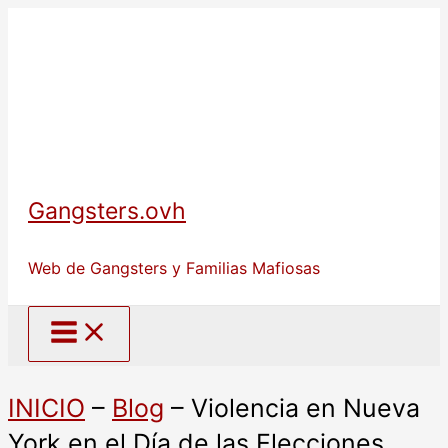
Ir
al
contenido
Gangsters.ovh
Web de Gangsters y Familias Mafiosas
INICIO
–
Blog
–
Violencia en Nueva
York en el Día de las Elecciones